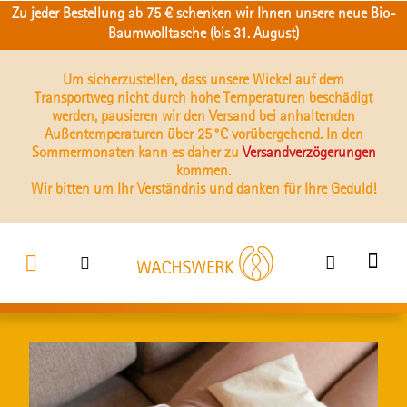
Zu jeder Bestellung ab 75 € schenken wir Ihnen unsere neue Bio-
Baumwolltasche (bis 31. August)
Um sicherzustellen, dass unsere Wickel auf dem
Transportweg nicht durch hohe Temperaturen beschädigt
werden, pausieren wir den Versand bei anhaltenden
Außentemperaturen über 25 °C vorübergehend. In den
Sommermonaten kann es daher zu
Versandverzögerungen
kommen.
Wir bitten um Ihr Verständnis und danken für Ihre Geduld!