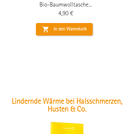
Bio-Baumwolltasche...
Preis
4,90 €

In den Warenkorb
Lindernde Wärme bei Halsschmerzen,
Husten & Co.