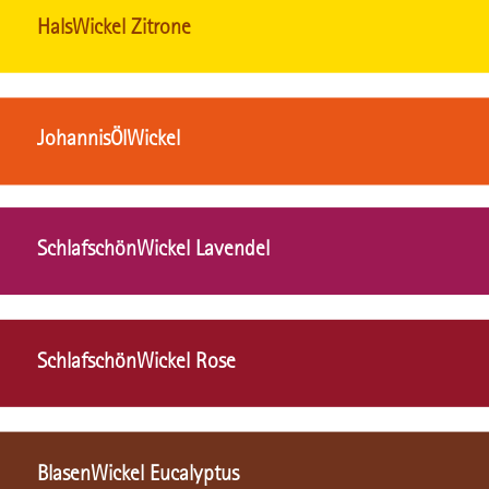
HalsWickel Zitrone
JohannisÖlWickel
SchlafschönWickel Lavendel
SchlafschönWickel Rose
BlasenWickel Eucalyptus