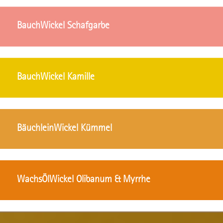
BauchWickel Schafgarbe
BauchWickel Kamille
BäuchleinWickel Kümmel
WachsÖlWickel Olibanum & Myrrhe