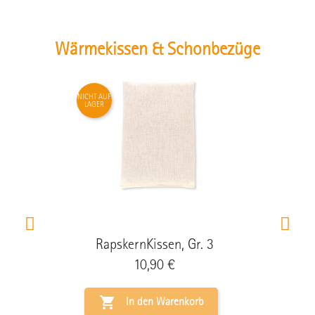
Wärmekissen & Schonbezüge
NICHT AUF
LAGER
RapskernKissen, Gr. 3
Preis
10,90 €

In den Warenkorb