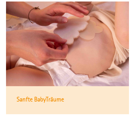
Sanfte BabyTräume