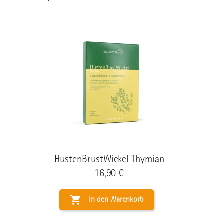
HustenBrustWickel Thymian
Preis
16,90 €

In den Warenkorb