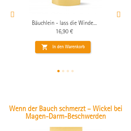
Bäuchlein - lass die Winde...
Preis
16,90 €

In den Warenkorb
Wenn der Bauch schmerzt – Wickel bei
Magen-Darm-Beschwerden