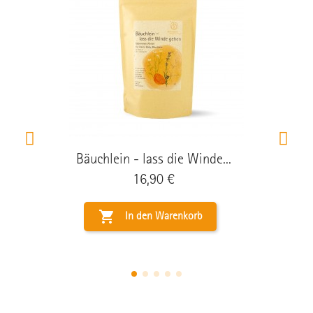
Bäuchlein - lass die Winde...
Preis
16,90 €

In den Warenkorb