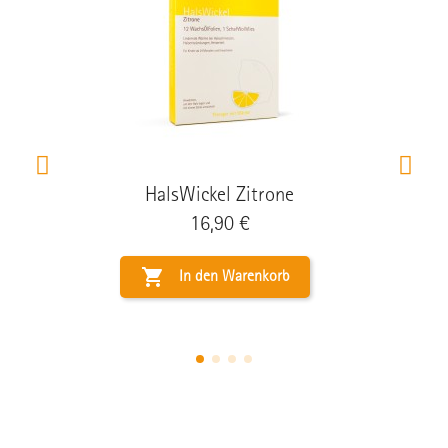
HalsWickel Zitrone
Preis
16,90 €

In den Warenkorb