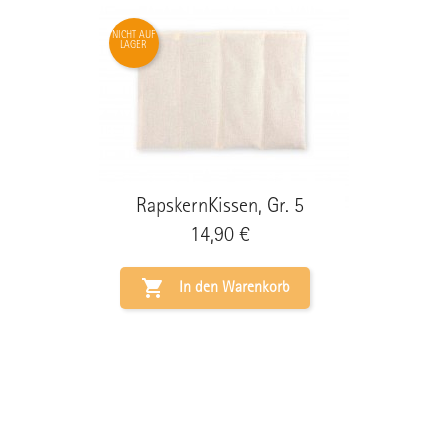
NICHT AUF
LAGER
RapskernKissen, Gr. 5
Preis
14,90 €

In den Warenkorb