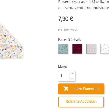
Kissenbezug aus 100% Bau
5 – schützend und individue
7,90 €
inkl. 19% MwSt.
Farbe: Glückspilz
Mint
Weinrot
Grau
mit
mit
mit
blauen
rosa
Wellenmus
Punkten
Punkten
Menge

In den Warenkorb
Referenz-Apotheken