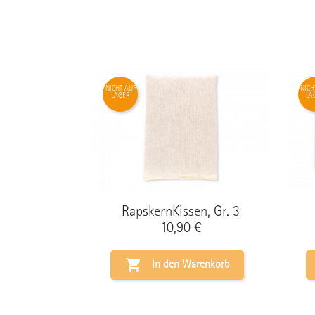
NICHT AUF
NICH
LAGER
LA
RapskernKissen, Gr. 3
Preis
10,90 €

In den Warenkorb