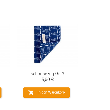
Schonbezug Gr. 3
Preis
5,90 €

In den Warenkorb