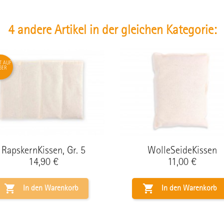
4 andere Artikel in der gleichen Kategorie:
T AUF
GER
RapskernKissen, Gr. 5
WolleSeideKissen
Preis
Preis
14,90 €
11,00 €


In den Warenkorb
In den Warenkorb