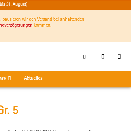
is 31. August)
, pausieren wir den Versand bei anhaltenden
andverzögerungen
kommen.
Aktuelles
are
r. 5