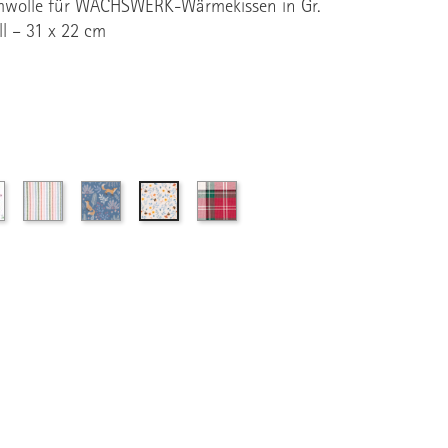
mwolle für WACHSWERK-Wärmekissen in Gr.
ll – 31 x 22 cm
Ecru
Streifen
Füchse
Rot-
Glückspilz
mit
grün
ter
Blumen
kariert