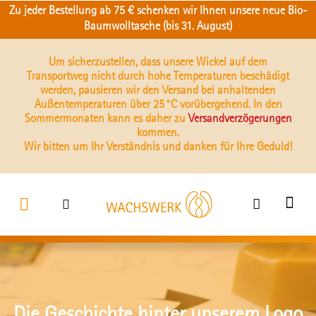
Zu jeder Bestellung ab 75 € schenken wir Ihnen unsere neue Bio-
Baumwolltasche (bis 31. August)
Um sicherzustellen, dass unsere Wickel auf dem
Transportweg nicht durch hohe Temperaturen beschädigt
werden, pausieren wir den Versand bei anhaltenden
Außentemperaturen über 25 °C vorübergehend. In den
Sommermonaten kann es daher zu
Versandverzögerungen
kommen.
Wir bitten um Ihr Verständnis und danken für Ihre Geduld!