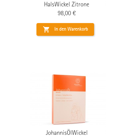
HalsWickel Zitrone
Preis
98,00 €

In den Warenkorb
JohannisÖlWickel