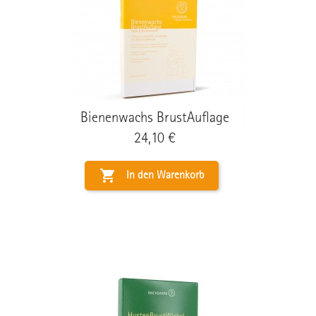
Bienenwachs BrustAuflage
Preis
24,10 €

In den Warenkorb