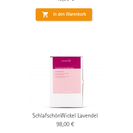

In den Warenkorb
SchlafschönWickel Lavendel
Preis
98,00 €