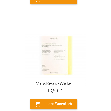
VirusRescueWickel
Preis
13,90 €

In den Warenkorb