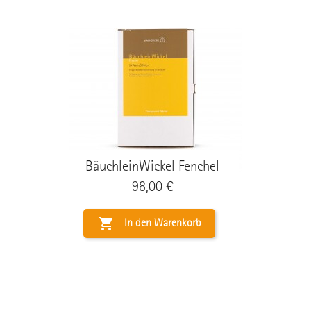
BäuchleinWickel Fenchel
Preis
98,00 €

In den Warenkorb