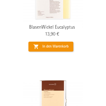
BlasenWickel Eucalyptus
Preis
13,90 €

In den Warenkorb