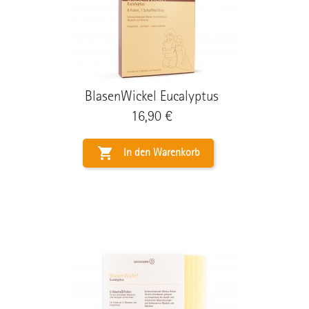
BlasenWickel Eucalyptus
Preis
16,90 €

In den Warenkorb