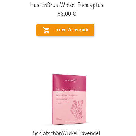
HustenBrustWickel Eucalyptus
Preis
98,00 €

In den Warenkorb
SchlafschönWickel Lavendel