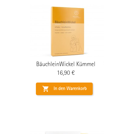
BäuchleinWickel Kümmel
Preis
16,90 €

In den Warenkorb