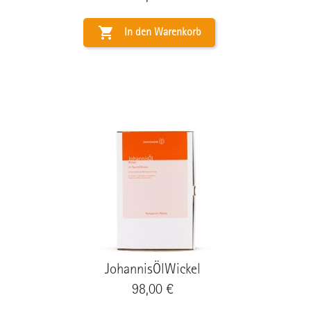

In den Warenkorb
JohannisÖlWickel
Preis
98,00 €