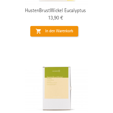
HustenBrustWickel Eucalyptus
Preis
13,90 €

In den Warenkorb