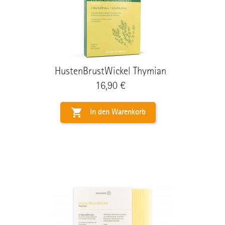
HustenBrustWickel Thymian
Preis
16,90 €

In den Warenkorb