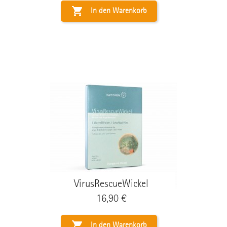

In den Warenkorb
VirusRescueWickel
Preis
16,90 €

In den Warenkorb