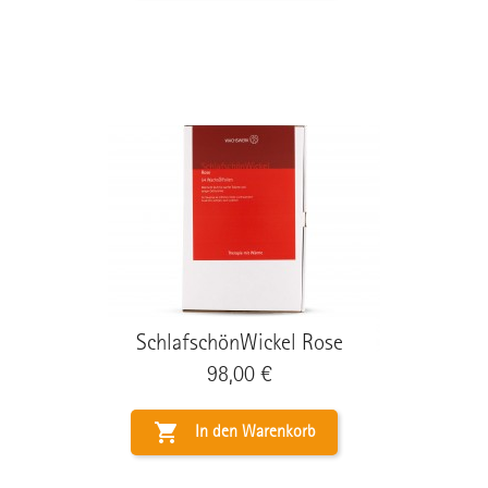
SchlafschönWickel Rose
Preis
98,00 €

In den Warenkorb