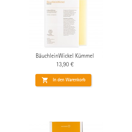
BäuchleinWickel Kümmel
Preis
13,90 €

In den Warenkorb