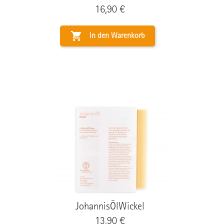
Preis
16,90 €

In den Warenkorb
JohannisÖlWickel
Preis
13,90 €