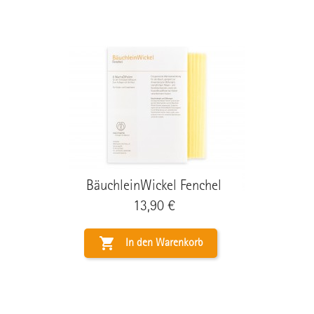
BäuchleinWickel Fenchel
Preis
13,90 €

In den Warenkorb