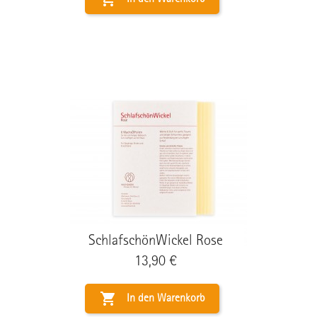
SchlafschönWickel Rose
Preis
13,90 €

In den Warenkorb