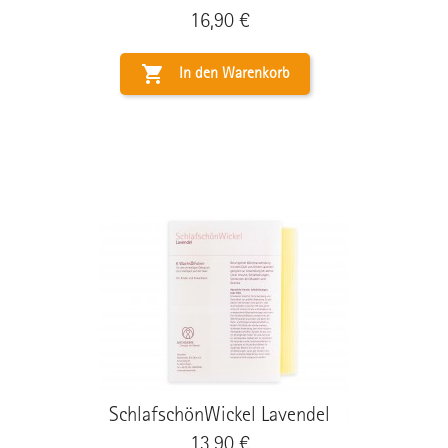
Preis
16,90 €

In den Warenkorb
SchlafschönWickel Lavendel
Preis
13,90 €