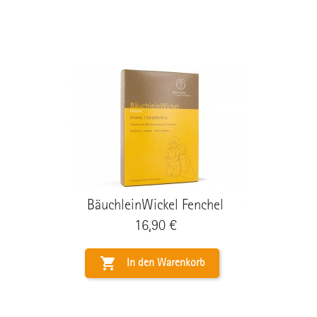
BäuchleinWickel Fenchel
Preis
16,90 €

In den Warenkorb