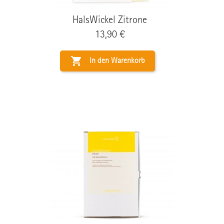
HalsWickel Zitrone
Preis
13,90 €

In den Warenkorb