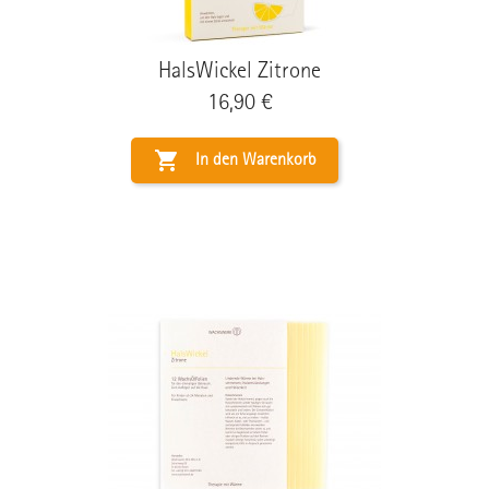
HalsWickel Zitrone
Preis
16,90 €

In den Warenkorb