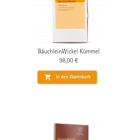
BäuchleinWickel Kümmel
Preis
98,00 €

In den Warenkorb