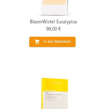
BlasenWickel Eucalyptus
Preis
98,00 €

In den Warenkorb