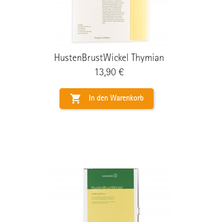
HustenBrustWickel Thymian
Preis
13,90 €

In den Warenkorb