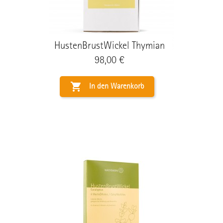
HustenBrustWickel Thymian
Preis
98,00 €

In den Warenkorb