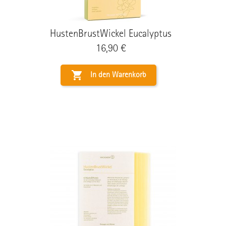
HustenBrustWickel Eucalyptus
Preis
16,90 €

In den Warenkorb