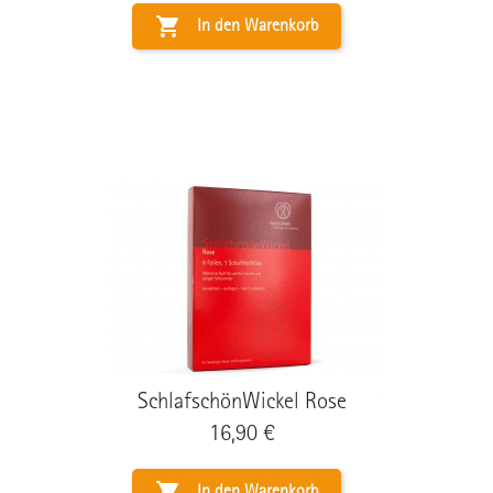

In den Warenkorb
SchlafschönWickel Rose
Preis
16,90 €

In den Warenkorb