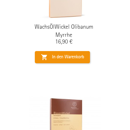
WachsÖlWickel Olibanum
Myrrhe
Preis
16,90 €

In den Warenkorb