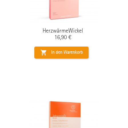
HerzwärmeWickel
Preis
16,90 €

In den Warenkorb