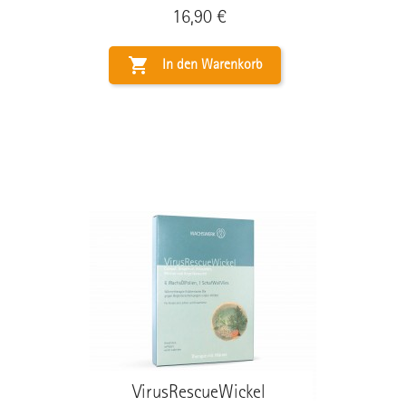
Preis
16,90 €

In den Warenkorb
VirusRescueWickel