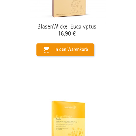
BlasenWickel Eucalyptus
Preis
16,90 €

In den Warenkorb