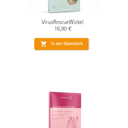
VirusRescueWickel
Preis
16,90 €

In den Warenkorb