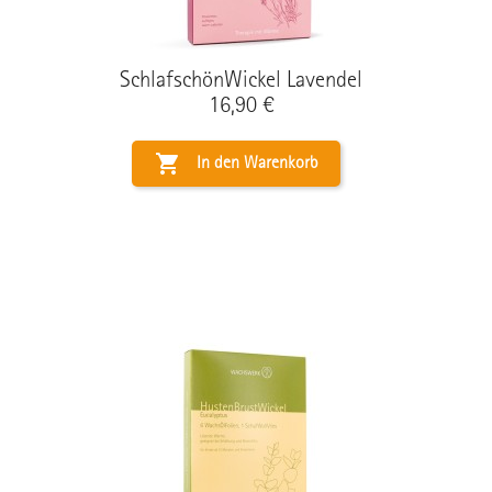
SchlafschönWickel Lavendel
Preis
16,90 €

In den Warenkorb