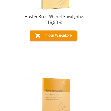
HustenBrustWickel Eucalyptus
Preis
16,90 €

In den Warenkorb