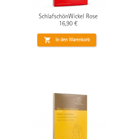
SchlafschönWickel Rose
Preis
16,90 €

In den Warenkorb