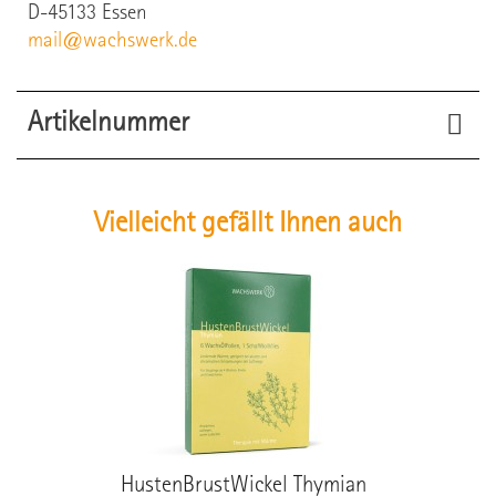
D-45133 Essen
mail@wachswerk.de
Artikelnummer
13302
Artikel-Nr.
Vielleicht gefällt Ihnen auch
Ean13
4255679400033
HustenBrustWickel Thymian