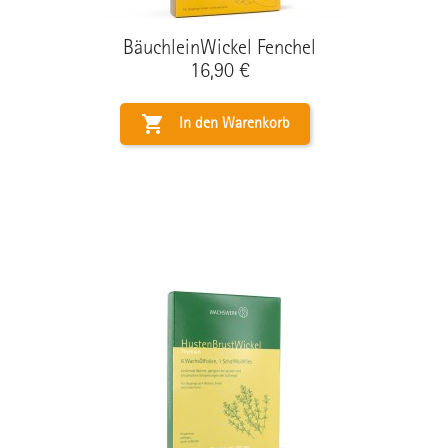
BäuchleinWickel Fenchel
Preis
16,90 €

In den Warenkorb