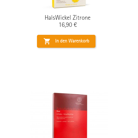
HalsWickel Zitrone
Preis
16,90 €

In den Warenkorb