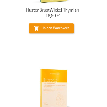
HustenBrustWickel Thymian
Preis
16,90 €

In den Warenkorb