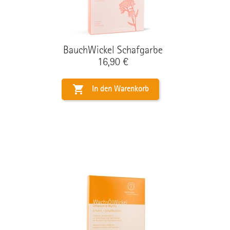
BauchWickel Schafgarbe
Preis
16,90 €

In den Warenkorb