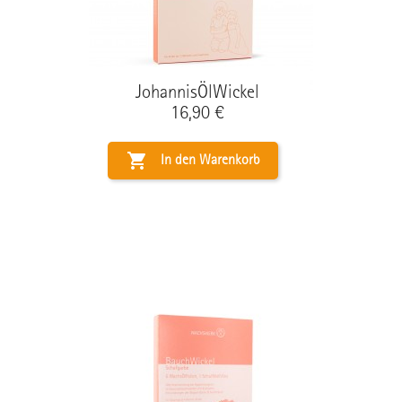
JohannisÖlWickel
Preis
16,90 €

In den Warenkorb