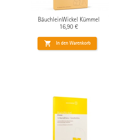
BäuchleinWickel Kümmel
Preis
16,90 €

In den Warenkorb