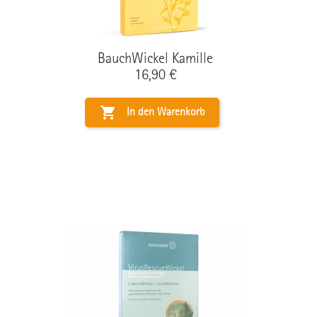
BauchWickel Kamille
Preis
16,90 €

In den Warenkorb