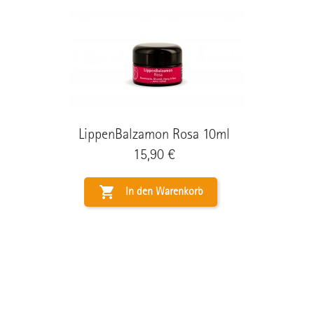
LippenBalzamon Rosa 10ml
Preis
15,90 €

In den Warenkorb