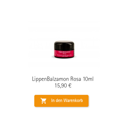
LippenBalzamon Rosa 10ml
Preis
15,90 €

In den Warenkorb