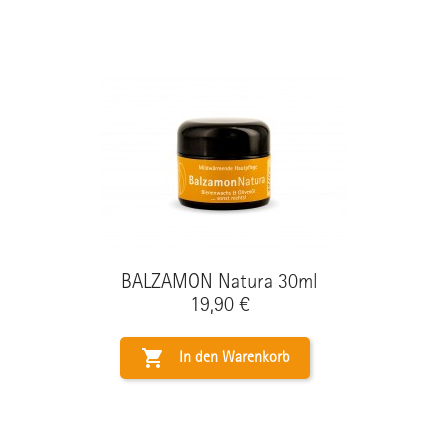
BALZAMON Natura 30ml
Preis
19,90 €

In den Warenkorb