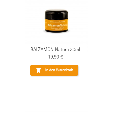
BALZAMON Natura 30ml
Preis
19,90 €

In den Warenkorb