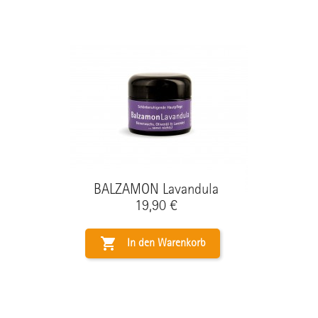
BALZAMON Lavandula
Preis
19,90 €

In den Warenkorb