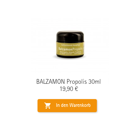
BALZAMON Propolis 30ml
Preis
19,90 €

In den Warenkorb