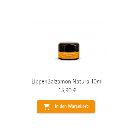
LippenBalzamon Natura 10ml
Preis
15,90 €

In den Warenkorb