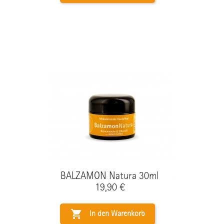
BALZAMON Natura 30ml
Preis
19,90 €

In den Warenkorb