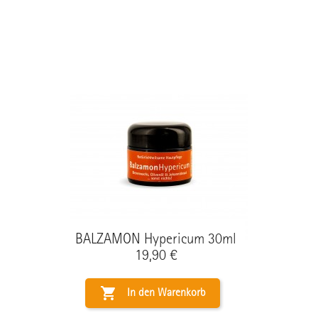
BALZAMON Hypericum 30ml
Preis
19,90 €

In den Warenkorb