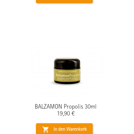
BALZAMON Propolis 30ml
Preis
19,90 €

In den Warenkorb