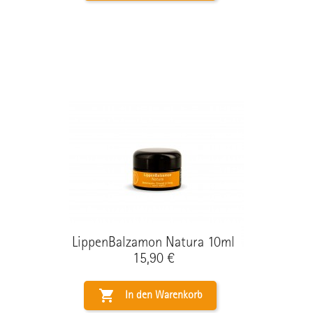
LippenBalzamon Natura 10ml
Preis
15,90 €

In den Warenkorb