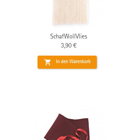
SchafWollVlies
Preis
3,90 €

In den Warenkorb