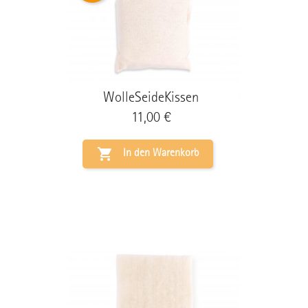
WolleSeideKissen
Preis
11,00 €

In den Warenkorb