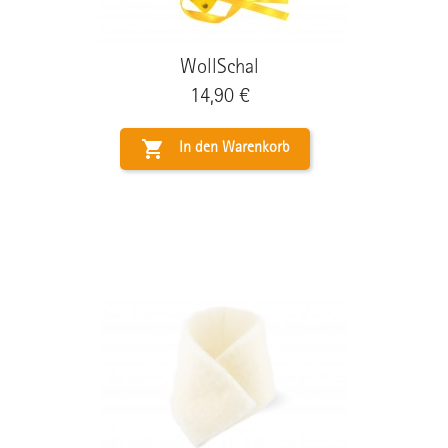
WollSchal
Preis
14,90 €

In den Warenkorb