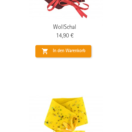
WollSchal
Preis
14,90 €

In den Warenkorb