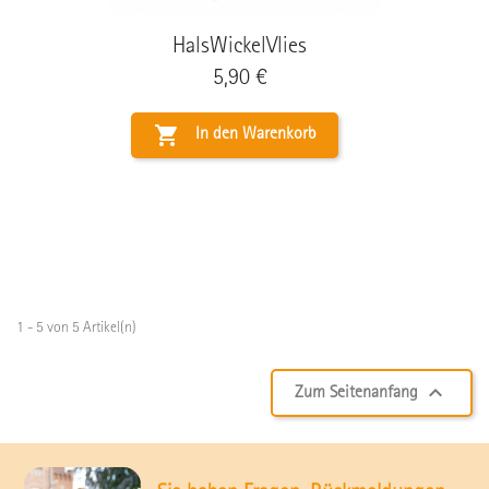
HalsWickelVlies
Preis
5,90 €

In den Warenkorb
1 - 5 von 5 Artikel(n)

Zum Seitenanfang