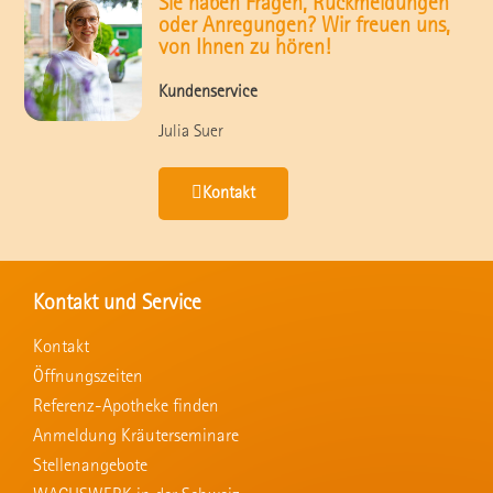
Sie haben Fragen, Rückmeldungen
oder Anregungen? Wir freuen uns,
von Ihnen zu hören!
Kundenservice
Julia Suer
Kontakt
Kontakt und Service
Kontakt
Öffnungszeiten
Referenz-Apotheke finden
Anmeldung Kräuterseminare
Stellenangebote