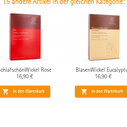
15 andere Artikel in der gleichen Kategorie:
SchlafschönWickel Rose
BlasenWickel Eucalypt
Preis
Preis
16,90 €
16,90 €


In den Warenkorb
In den Warenkorb