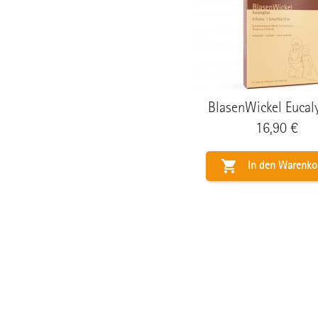
BlasenWickel Eucal
Preis
16,90 €

In den Warenko