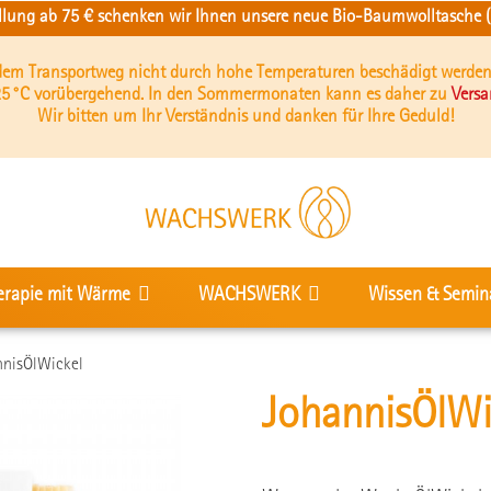
ellung ab 75 € schenken wir Ihnen unsere neue Bio-Baumwolltasche (b
 dem Transportweg nicht durch hohe Temperaturen beschädigt werden
5 °C vorübergehend. In den Sommermonaten kann es daher zu
Vers
Wir bitten um Ihr Verständnis und danken für Ihre Geduld!
erapie mit Wärme
WACHSWERK
Wissen & Semin
nnisÖlWickel
JohannisÖlWi