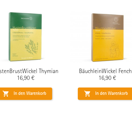
stenBrustWickel Thymian
BäuchleinWickel Fench
Preis
Preis
16,90 €
16,90 €


In den Warenkorb
In den Warenkorb