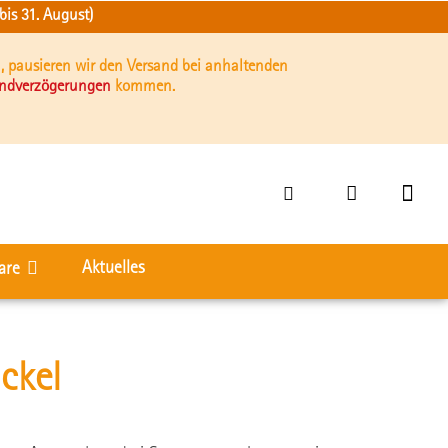
is 31. August)
, pausieren wir den Versand bei anhaltenden
andverzögerungen
kommen.
Aktuelles
are
ckel