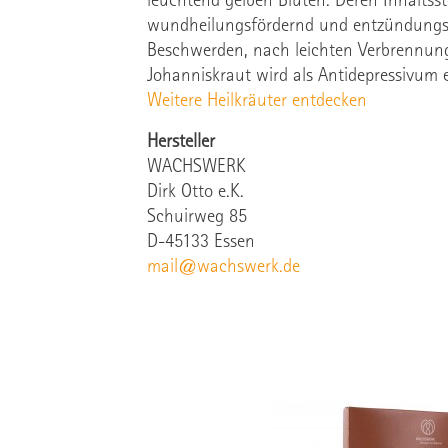
leuchtend gelben Blüten. Deren Inhaltsst
wundheilungsfördernd und entzündungsh
Beschwerden, nach leichten Verbrennunge
Johanniskraut wird als Antidepressivum e
Weitere Heilkräuter entdecken
Hersteller
WACHSWERK
Dirk Otto e.K.
Schuirweg 85
D-45133 Essen
mail@wachswerk.de