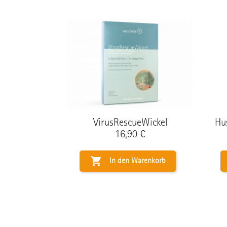
VirusRescueWickel
Hu
Preis
16,90 €

In den Warenkorb