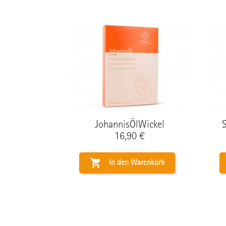
JohannisÖlWickel
Preis
16,90 €

In den Warenkorb