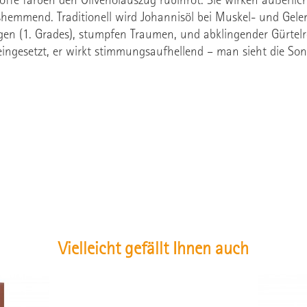
offe färben den Olivenölauszug rubinrot. Sie wirken äußerli
emmend. Traditionell wird Johannisöl bei Muskel- und Gel
n (1. Grades), stumpfen Traumen, und abklingender Gürtelro
ingesetzt, er wirkt stimmungsaufhellend – man sieht die Son
Vielleicht gefällt Ihnen auch