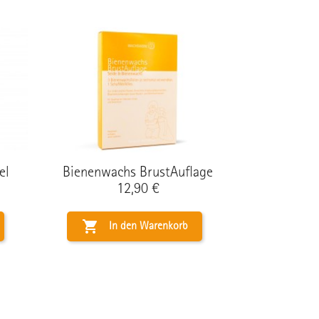
el
Bienenwachs BrustAuflage
Preis
12,90 €

In den Warenkorb