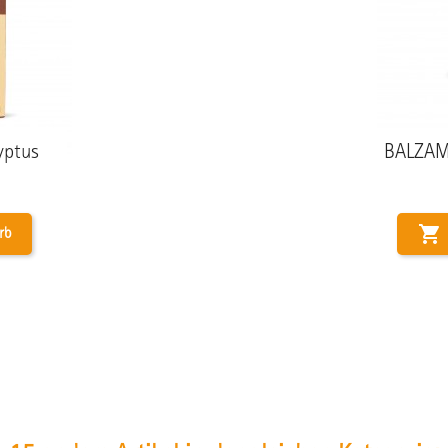
yptus
BALZAM

rb