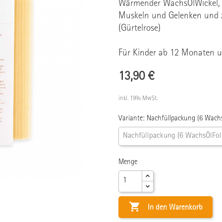
Wärmender WachsÖlWickel,
Muskeln und Gelenken und z
(Gürtelrose)
Für Kinder ab 12 Monaten 
13,90 €
inkl. 19% MwSt.
Variante: Nachfüllpackung (6 Wachs
Menge

In den Warenkorb