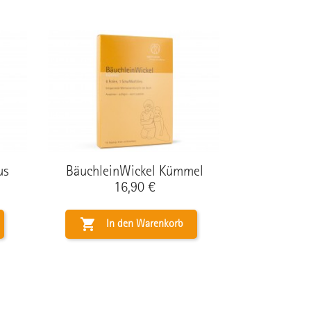
us
BäuchleinWickel Kümmel
Preis
16,90 €

In den Warenkorb