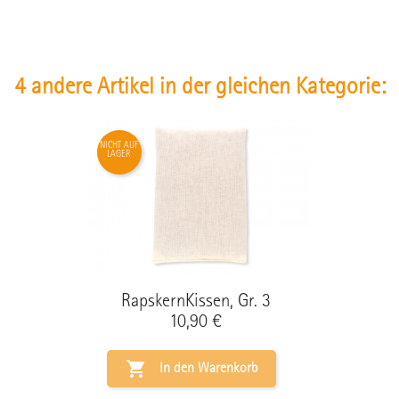
4 andere Artikel in der gleichen Kategorie:
NICHT AUF
LAGER
RapskernKissen, Gr. 3
Preis
10,90 €

In den Warenkorb