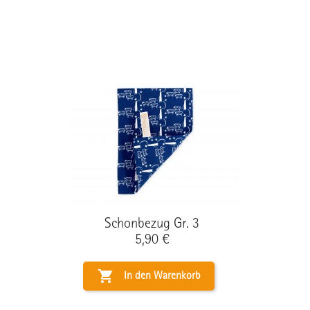
Schonbezug Gr. 3
Preis
5,90 €

In den Warenkorb