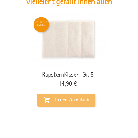
Vielleicht gefällt Ihnen auch
NICHT AUF
LAGER
RapskernKissen, Gr. 5
Preis
14,90 €

In den Warenkorb