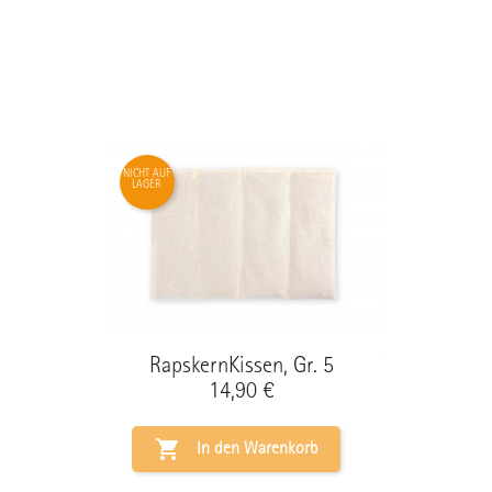
NICHT AUF
LAGER
RapskernKissen, Gr. 5
Preis
14,90 €

In den Warenkorb