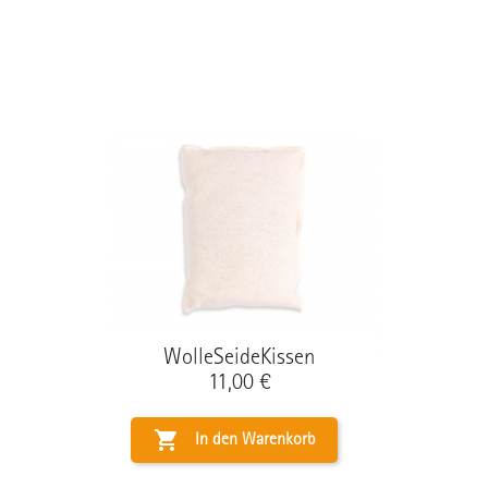
WolleSeideKissen
Preis
11,00 €

In den Warenkorb