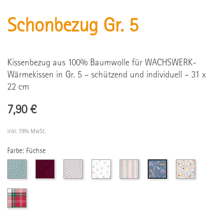
Schonbezug Gr. 5
Kissenbezug aus 100% Baumwolle für WACHSWERK-
Wärmekissen in Gr. 5 – schützend und individuell – 31 x
22 cm
7,90 €
inkl. 19% MwSt.
Farbe: Füchse
Mint
Weinrot
Grau
Ecru
Streifen
Glückspi
Füchse
mit
mit
mit
mit
blauen
rosa
Wellenmuster
Blumen
Punkten
Rot-
Punkten
grün
kariert