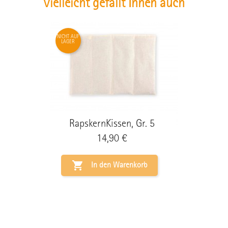
Vielleicht gefällt Ihnen auch
NICHT AUF
LAGER
RapskernKissen, Gr. 5
Preis
14,90 €

In den Warenkorb