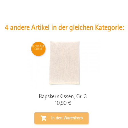
4 andere Artikel in der gleichen Kategorie:
NICHT AUF
LAGER
RapskernKissen, Gr. 3
Preis
10,90 €

In den Warenkorb