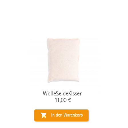
WolleSeideKissen
Preis
11,00 €

In den Warenkorb