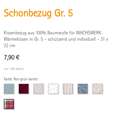
Schonbezug Gr. 5
Kissenbezug aus 100% Baumwolle für WACHSWERK-
Wärmekissen in Gr. 5 – schützend und individuell – 31 x
22 cm
7,90 €
inkl. 19% MwSt.
Farbe: Rot-grün kariert
Mint
Weinrot
Grau
Ecru
Streifen
Füchse
Glückspi
mit
mit
mit
mit
blauen
rosa
Wellenmuster
Blumen
Punkten
Punkten
Rot-
grün
kariert