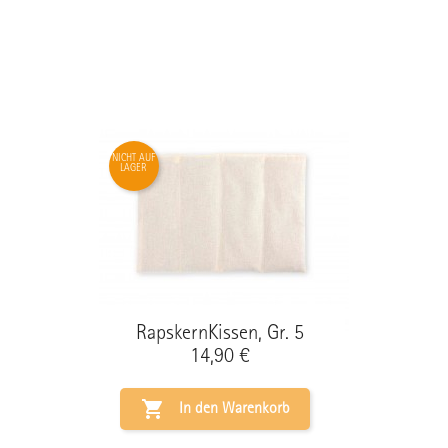
NICHT AUF
LAGER
RapskernKissen, Gr. 5
Preis
14,90 €

In den Warenkorb