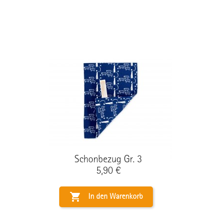
Schonbezug Gr. 3
Preis
5,90 €

In den Warenkorb