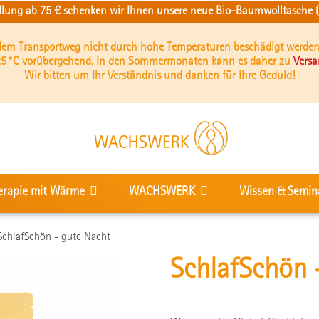
ellung ab 75 € schenken wir Ihnen unsere neue Bio-Baumwolltasche (b
 dem Transportweg nicht durch hohe Temperaturen beschädigt werden
5 °C vorübergehend. In den Sommermonaten kann es daher zu
Vers
Wir bitten um Ihr Verständnis und danken für Ihre Geduld!
erapie mit Wärme
WACHSWERK
Wissen & Semin
SchlafSchön - gute Nacht
SchlafSchön 