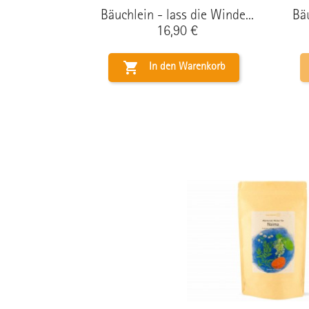
Bäuchlein - lass die Winde...
Bäu
Preis
16,90 €

In den Warenkorb