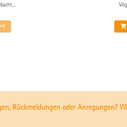
acht...
Vög

orb
gen, Rückmeldungen oder Anregungen? Wir