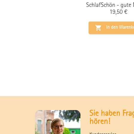
SchlafSchön - gute N
Preis
19,50 €

In den Warenk
Sie haben Fra
hören!