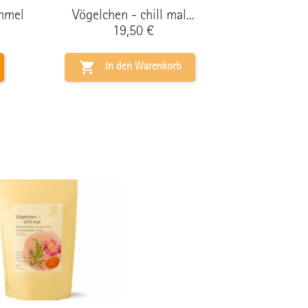
mmel
Vögelchen - chill mal...
Preis
19,50 €

In den Warenkorb