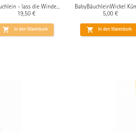
chlein - lass die Winde...
BabyBäuchleinWickel Kü
Preis
Preis
19,50 €
5,00 €


In den Warenkorb
In den Warenkorb