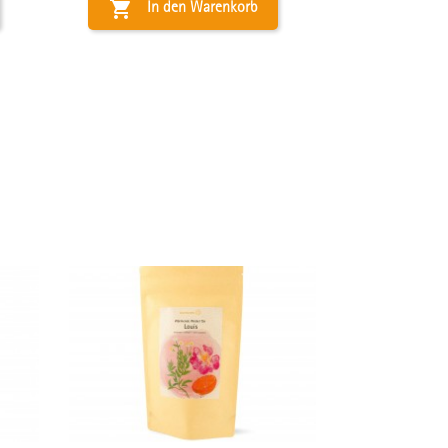

In den Warenkorb