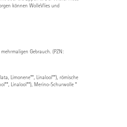
Morgen können WolleVlies und
um mehrmaligen Gebrauch. (PZN:
ata, Limonene**, Linalool**), römische
l**, Linalool**), Merino-Schurwolle *