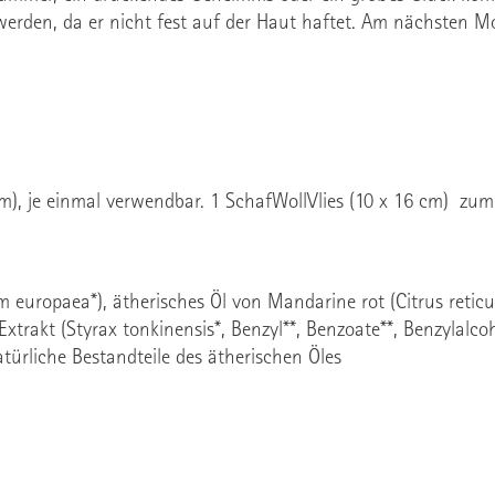
t werden, da er nicht fest auf der Haut haftet. Am nächsten 
cm), je einmal verwendbar. 1 SchafWollVlies (10 x 16 cm) z
 europaea*), ätherisches Öl von Mandarine rot (Citrus reticul
rakt (Styrax tonkinensis*, Benzyl**, Benzoate**, Benzylalcoho
atürliche Bestandteile des ätherischen Öles