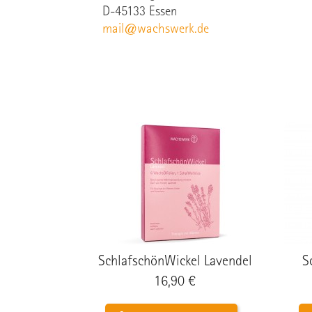
D-45133 Essen
mail@wachswerk.de
SchlafschönWickel Lavendel
S
Preis
16,90 €