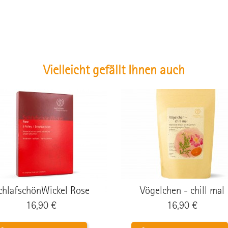
Vielleicht gefällt Ihnen auch
chlafschönWickel Rose
Vögelchen - chill mal
Preis
Preis
16,90 €
16,90 €