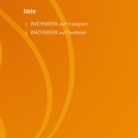
Mehr
WACHSWERK auf Instagram
WACHSWERK auf Facebook