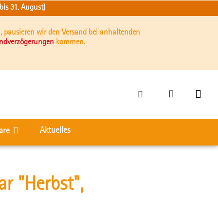
is 31. August)
, pausieren wir den Versand bei anhaltenden
andverzögerungen
kommen.
Aktuelles
are
r "Herbst",