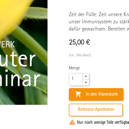
Zeit der Fülle: Zeit unsere 
unser Immunsystem zu stärk
dafür gewachsen. Bereiten w
25,00 €
inkl. 19% MwSt.
Menge

In den Warenkorb
Referenz-Apotheken

Nur noch wenige Teile verfügba