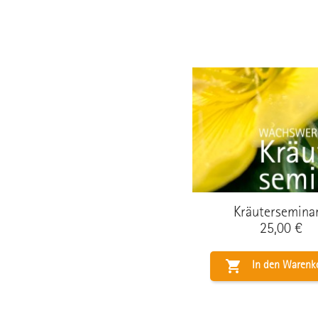
Kräuterseminar.
Preis
25,00 €

In den Warenk