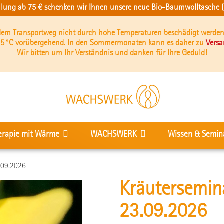
ellung ab 75 € schenken wir Ihnen unsere neue Bio-Baumwolltasche (b
 dem Transportweg nicht durch hohe Temperaturen beschädigt werden
5 °C vorübergehend. In den Sommermonaten kann es daher zu
Vers
Wir bitten um Ihr Verständnis und danken für Ihre Geduld!
erapie mit Wärme
WACHSWERK
Wissen & Semin
3.09.2026
Kräutersemina
23.09.2026