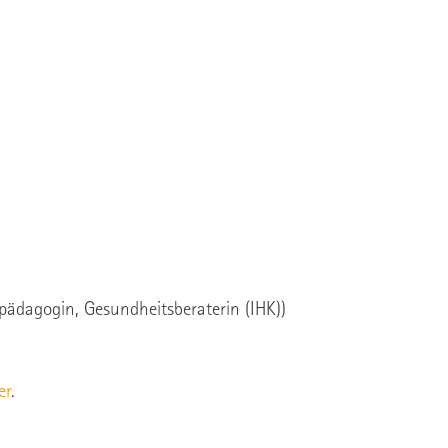
npädagogin, Gesundheitsberaterin (IHK))
er
.